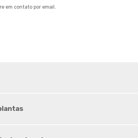
Sombrite ideal para horta
re em contato por email.
Sombrite ideal para
orquídeas
Sombrite na garagem
Sombrite na varanda
Sombrite onde comprar
Sombrite orquidario
Sombrite em estufas
Sombrite para orquídeas
Sombrite tela de
sombreamento
Tela agropecuaria
 plantas
Tela brise
Tela de granizo
Tela de proteção contra
granizo