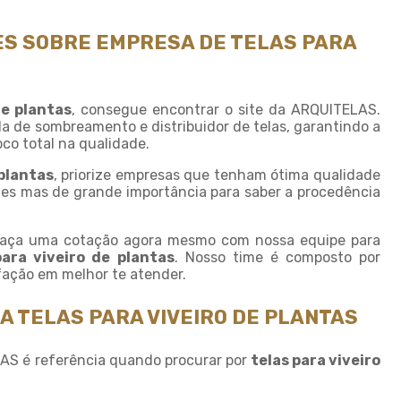
Fornecedor de sombrite
Instalação de tela de
S SOBRE EMPRESA DE TELAS PARA
sombreamento
Instalação de tela de
sombrite
de plantas
, consegue encontrar o site da ARQUITELAS.
Modulo de sombreamento
 de sombreamento e distribuidor de telas, garantindo a
co total na qualidade.
Onde comprar tela de
sombreamento
 plantas
, priorize empresas que tenham ótima qualidade
hes mas de grande importância para saber a procedência
Onde comprar telas agricolas
Saco plastico sob medida
 faça uma cotação agora mesmo com nossa equipe para
para viveiro de plantas
. Nosso time é composto por
Saco plastico transparente
sob medida
sfação em melhor te atender.
Sombreamento para carros
A TELAS PARA VIVEIRO DE PLANTAS
Sombreamento para
estacionamento
LAS é referência quando procurar por
telas para viveiro
Sombreamento para
garagem