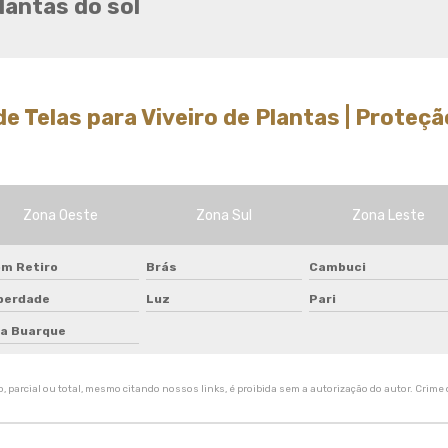
lantas do sol
Tela de quadra de tenis
Tela de sombreamento 50
Tela de sombreamento 50
preço
e Telas para Viveiro de Plantas | Proteçã
Tela de sombreamento 70
Tela de sombreamento
colorida
Tela de sombreamento
Zona Oeste
Zona Sul
Zona Leste
impermeável
Tela de sombreamento onde
comprar
m Retiro
Brás
Cambuci
berdade
Luz
Tela de sombreamento para
Pari
alface
la Buarque
Tela de sombreamento para
estufa
 parcial ou total, mesmo citando nossos links, é proibida sem a autorização do autor. Crime d
Tela de sombreamento para
orquidario