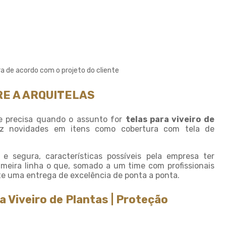
Sombreamento para horta
Sombreamento para piscinas
Sombreamento para plantas
Sombreiro tela
a de acordo com o projeto do cliente
Sombrite 4 x 4
E A ARQUITELAS
Sombrite 5 x 4
Sombrite à venda
e precisa quando o assunto for
telas para viveiro de
Sombrite agricola
az novidades em itens como cobertura com tela de
Sombrite comprar
 segura, características possíveis pela empresa ter
Sombrite fabrica
imeira linha o que, somado a um time com profissionais
te uma entrega de excelência de ponta a ponta.
Sombrite garagem preço
Sombrite para horta
a Viveiro de Plantas | Proteção
Sombrite horta preço