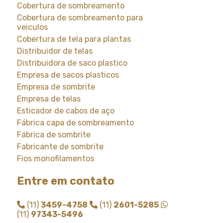
Cobertura de sombreamento
Cobertura de sombreamento para
veiculos
Cobertura de tela para plantas
Distribuidor de telas
Distribuidora de saco plastico
Empresa de sacos plasticos
Empresa de sombrite
Empresa de telas
Esticador de cabos de aço
Fábrica capa de sombreamento
Fábrica de sombrite
Fabricante de sombrite
Fios monofilamentos
Fornecedor de saco plastico
Entre em contato
Fornecedor de saco plastico transparente
Fornecedor de sombrite
(11)
3459-4758
(11)
2601-5285
Instalação de tela de sombreamento
(11)
97343-5496
Instalação de tela de sombrite