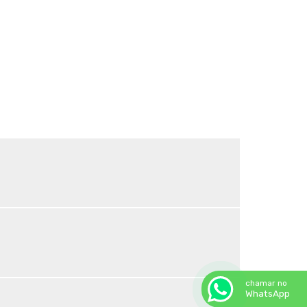
Sombrite para horta
Sombrite horta preço
Sombrite ideal para horta
Sombrite ideal para orquídeas
Sombrite na garagem
Sombrite na varanda
Sombrite onde comprar
Sombrite orquidario
Sombrite em estufas
Sombrite para orquídeas
Sombrite tela de sombreamento
Tela agropecuaria
Tela brise
Tela de granizo
Tela de proteção contra granizo
Tela de quadra de tenis
Tela de sombreamento 50
chamar no
WhatsApp
Tela de sombreamento 50 preço