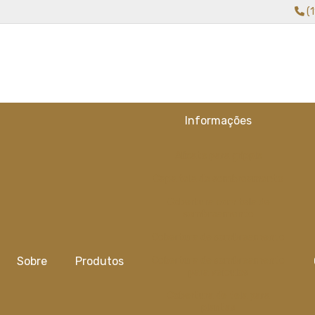
(
Informações
Alicate para gripple
Capa tela de sombreamento
Cobertura com tela de
sombreamento
Cobertura de sombreamento
Sobre
Produtos
Cobertura de sombreamento
para veiculos
Cobertura de tela para
plantas