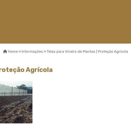
Distribuidor de telas
Distribuidora de saco plastico
Empresa de sacos plasticos
Empresa de sombrite
Empresa de telas
Home »
Informações »
Telas para Viveiro de Plantas | Proteção Agrícola
Esticador de cabos de aço
Fábrica capa de
Proteção Agrícola
sombreamento
Fábrica de sombrite
Fabricante de sombrite
Fios monofilamentos
Fornecedor de saco plastico
Fornecedor de saco plastico
transparente