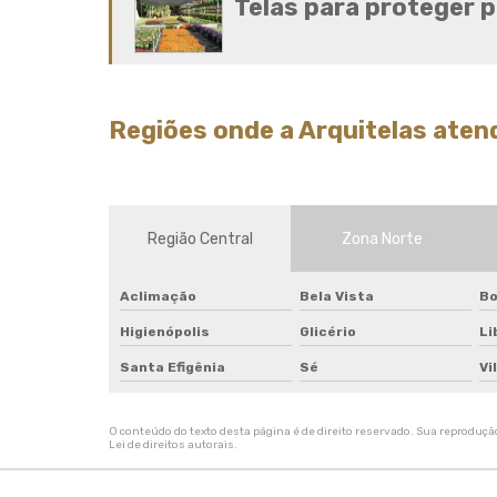
Telas para proteger p
Regiões onde a Arquitelas atend
Região Central
Zona Norte
Aclimação
Bela Vista
Bo
Higienópolis
Glicério
Li
Santa Efigênia
Sé
Vi
O conteúdo do texto desta página é de direito reservado. Sua reprodução,
Lei de direitos autorais
.