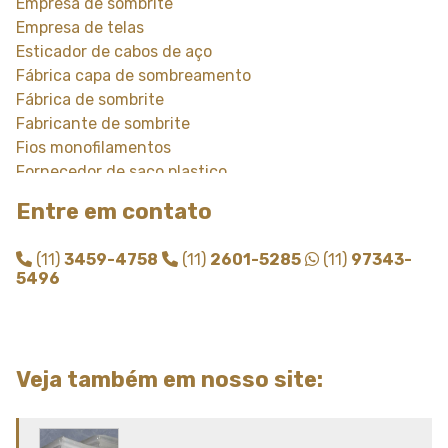
Empresa de sombrite
Empresa de telas
Esticador de cabos de aço
Fábrica capa de sombreamento
Fábrica de sombrite
Fabricante de sombrite
Fios monofilamentos
Fornecedor de saco plastico
Fornecedor de saco plastico transparente
Entre em contato
Fornecedor de sombrite
Instalação de tela de sombreamento
(11)
3459-4758
(11)
2601-5285
(11)
97343-
Instalação de tela de sombrite
5496
Modulo de sombreamento
Onde comprar tela de sombreamento
Onde comprar telas agricolas
Saco plastico sob medida
Veja também em nosso site:
Saco plastico transparente sob medida
Sombreamento para carros
Sombreamento para estacionamento