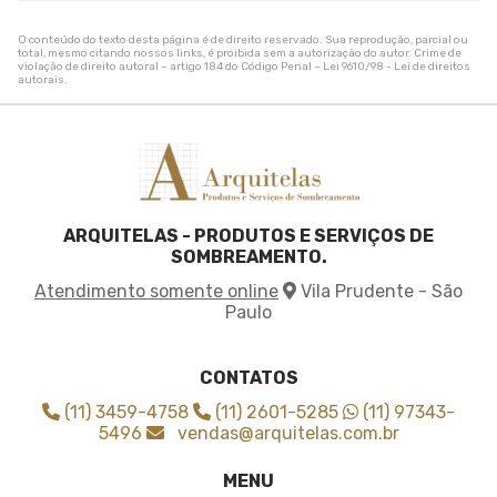
Tela de sombreamento para quadra
Tela de sombreamento para quadra de tenis
O conteúdo do texto desta página é de direito reservado. Sua reprodução, parcial ou
Tela de sombreamento sob medida
total, mesmo citando nossos links, é proibida sem a autorização do autor. Crime de
violação de direito autoral – artigo 184 do Código Penal –
Lei 9610/98 - Lei de direitos
Tela de sombreamento solar
autorais
.
Tela de sombreamento toldo
Tela de sombreamento triangular
Tela de sombreamento verde
Tela de sombrite 50
Tela de sombrite para horta
ARQUITELAS - PRODUTOS E SERVIÇOS DE
Tela de sombrite verde
SOMBREAMENTO.
Tela para agricultura
Atendimento somente online
Vila Prudente - São
Tela para cobrir plantas
Paulo
Tela para sombreamento agricola
Tela para sombreamento de horta
Tela sombrite 3x3
CONTATOS
Tela sombrite 4x30
(11) 3459-4758
(11) 2601-5285
(11) 97343-
Tela sombrite 50 3x50
5496
vendas@arquitelas.com.br
Tela sombrite 50 4x50
MENU
Tela sombrite 50 6x50