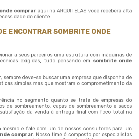
Fornecedor de sombrite
 onde comprar
aqui na ARQUITELAS você receberá alta
Instalação de tela de
ecessidade do cliente.
sombreamento
Instalação de tela de
NDE ENCONTRAR SOMBRITE ONDE
sombrite
Modulo de sombreamento
Onde comprar tela de
ionar a seus parceiros uma estrutura com máquinas de
sombreamento
técnicas exigidas, tudo pensando em
sombrite onde
Onde comprar telas agricolas
r
, sempre deve-se buscar uma empresa que disponha de
Saco plastico sob medida
erísticas simples mas que mostram o comprometimento da
Saco plastico transparente
sob medida
rência no segmento quanto se trata de empresas do
Sombreamento para carros
os de sombreamento, capas de sombreamento e sacos
a satisfação da venda à entrega final com foco total na
Sombreamento para
estacionamento
a mesmo e fale com um de nossos consultores para um
Sombreamento para
onde comprar
. Nosso time é composto por especialistas
garagem