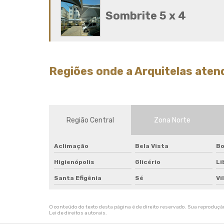
Sombrite 5 x 4
Regiões onde a Arquitelas ate
Região Central
Zona Norte
Aclimação
Bela Vista
Bo
Higienópolis
Glicério
Li
Santa Efigênia
Sé
Vi
O conteúdo do texto desta página é de direito reservado. Sua reprodução,
Lei de direitos autorais
.