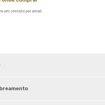
Sombrite ideal para horta
Sombrite ideal para
re em contato por email.
orquídeas
Sombrite na garagem
Sombrite na varanda
Sombrite onde comprar
Sombrite orquidario
Sombrite em estufas
Sombrite para orquídeas
o
Sombrite tela de
sombreamento
Tela agropecuaria
Tela brise
Tela de granizo
mbreamento
Tela de proteção contra
granizo