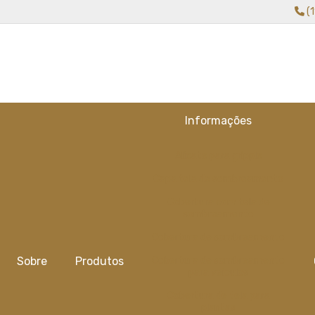
(
Informações
Alicate para gripple
Capa tela de sombreamento
Cobertura com tela de
sombreamento
Cobertura de sombreamento
Sobre
Produtos
Cobertura de sombreamento
para veiculos
Cobertura de tela para
plantas