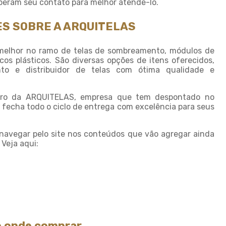
peram seu contato para melhor atendê-lo.
Sombreamento para horta
S SOBRE A ARQUITELAS
Sombreamento para piscinas
Sombreamento para plantas
elhor no ramo de telas de sombreamento, módulos de
s plásticos. São diversas opções de itens oferecidos,
Sombreiro tela
o e distribuidor de telas com ótima qualidade e
Sombrite 4 x 4
Sombrite 5 x 4
eiro da ARQUITELAS, empresa que tem despontado no
 fecha todo o ciclo de entrega com excelência para seus
Sombrite à venda
Sombrite agricola
 navegar pelo site nos conteúdos que vão agregar ainda
Veja aqui:
Sombrite comprar
Sombrite fabrica
Sombrite garagem preço
Sombrite para horta
Sombrite horta preço
e onde comprar