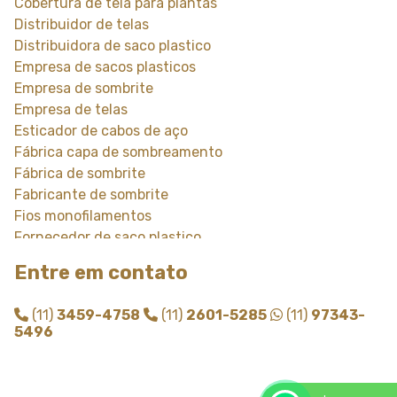
Cobertura de tela para plantas
Distribuidor de telas
Distribuidora de saco plastico
Empresa de sacos plasticos
Empresa de sombrite
Empresa de telas
Esticador de cabos de aço
Fábrica capa de sombreamento
Fábrica de sombrite
Fabricante de sombrite
Fios monofilamentos
Fornecedor de saco plastico
Fornecedor de saco plastico transparente
Entre em contato
Fornecedor de sombrite
Instalação de tela de sombreamento
(11)
3459-4758
(11)
2601-5285
(11)
97343-
Instalação de tela de sombrite
5496
Modulo de sombreamento
Onde comprar tela de sombreamento
Onde comprar telas agricolas