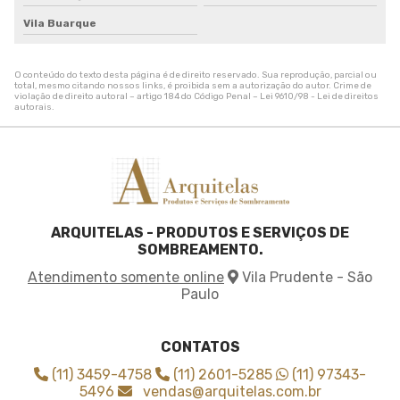
Tela de sombreamento onde comprar
Tela de sombreamento para alface
Vila Buarque
Tela de sombreamento para estufa
Tela de sombreamento para orquidario
O conteúdo do texto desta página é de direito reservado. Sua reprodução, parcial ou
Tela de sombreamento para quadra
total, mesmo citando nossos links, é proibida sem a autorização do autor. Crime de
violação de direito autoral – artigo 184 do Código Penal –
Lei 9610/98 - Lei de direitos
Tela de sombreamento para quadra de tenis
autorais
.
Tela de sombreamento sob medida
Tela de sombreamento solar
Tela de sombreamento toldo
Tela de sombreamento triangular
Tela de sombreamento verde
ARQUITELAS - PRODUTOS E SERVIÇOS DE
Tela de sombrite 50
SOMBREAMENTO.
Tela de sombrite para horta
Atendimento somente online
Vila Prudente - São
Tela de sombrite verde
Paulo
Tela para agricultura
Tela para cobrir plantas
Tela para sombreamento agricola
CONTATOS
Tela para sombreamento de horta
(11) 3459-4758
(11) 2601-5285
(11) 97343-
Tela sombrite 3x3
5496
vendas@arquitelas.com.br