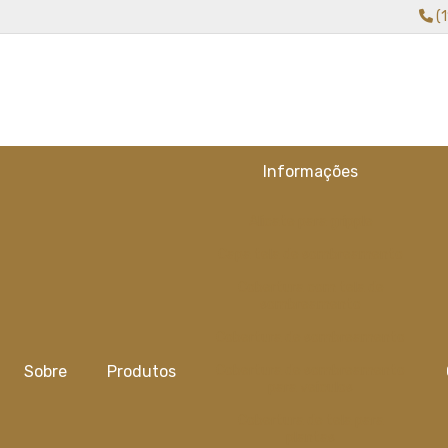
(
Informações
Alicate para gripple
Capa tela de sombreamento
Cobertura com tela de
sombreamento
Cobertura de sombreamento
Sobre
Produtos
Cobertura de sombreamento
para veiculos
Cobertura de tela para
plantas