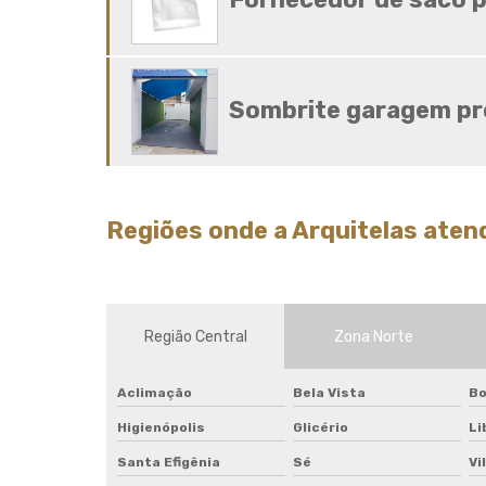
Sombrite garagem pr
Regiões onde a Arquitelas aten
Região Central
Zona Norte
Aclimação
Bela Vista
Bo
Higienópolis
Glicério
Li
Santa Efigênia
Sé
Vi