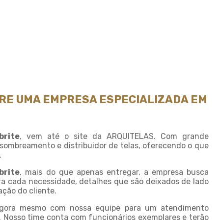
Fornecedor de sombrite
Instalação de tela de
sombreamento
Instalação de tela de
sombrite
Modulo de sombreamento
Onde comprar tela de
sombreamento
RE UMA EMPRESA ESPECIALIZADA EM
Onde comprar telas agricolas
Saco plastico sob medida
brite
, vem até o site da ARQUITELAS. Com grande
Saco plastico transparente
sombreamento e distribuidor de telas, oferecendo o que
sob medida
.
Sombreamento para carros
brite
, mais do que apenas entregar, a empresa busca
ra cada necessidade, detalhes que são deixados de lado
Sombreamento para
estacionamento
ção do cliente.
Sombreamento para
agora mesmo com nossa equipe para um atendimento
garagem
. Nosso time conta com funcionários exemplares e terão