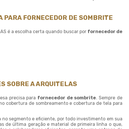
Sombreamento para horta
Sombreamento para piscinas
TA PARA FORNECEDOR DE SOMBRITE
Sombreamento para plantas
LAS é a escolha certa quando buscar por
fornecedor de
Sombreiro tela
Sombrite 4 x 4
Sombrite 5 x 4
Sombrite à venda
Sombrite agricola
Sombrite comprar
S SOBRE A ARQUITELAS
Sombrite fabrica
esa precisa para
fornecedor de sombrite
. Sempre de
Sombrite garagem preço
mo cobertura de sombreamento e cobertura de tela para
Sombrite para horta
a no segmento e eficiente, por todo investimento em sua
Sombrite horta preço
 de última geração e material de primeira linha o que,