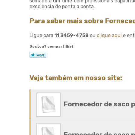
somado a um time com profissionais capacita
excelência de ponta a ponta.
Para saber mais sobre Fornece
Ligue para
11 3459-4758
ou
clique aqui
e ent
Gostou? compartilhe!
Veja também em nosso site:
Fornecedor de saco p
Fornecedor de saco p