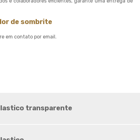
dos e colaboradores eficientes, garante uma entrega de
Sombrite ideal para horta
Sombrite ideal para
orquídeas
dor de sombrite
Sombrite na garagem
re em contato por email.
Sombrite na varanda
Sombrite onde comprar
Sombrite orquidario
Sombrite em estufas
Sombrite para orquídeas
Sombrite tela de
sombreamento
Tela agropecuaria
lastico transparente
Tela brise
Tela de granizo
Tela de proteção contra
granizo
lastico