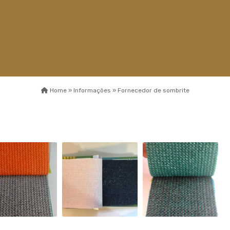
Distribuidor de telas
Distribuidora de saco plastico
Empresa de sacos plasticos
Empresa de sombrite
Empresa de telas
Home »
Informações »
Fornecedor de sombrite
Esticador de cabos de aço
Fábrica capa de
sombreamento
Fábrica de sombrite
Fabricante de sombrite
Fios monofilamentos
Fornecedor de saco plastico
Fornecedor de saco plastico
transparente