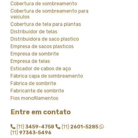
Cobertura de sombreamento
Cobertura de sombreamento para
veiculos
Cobertura de tela para plantas
Distribuidor de telas
Distribuidora de saco plastico
Empresa de sacos plasticos
Empresa de sombrite
Empresa de telas
Esticador de cabos de aço
Fábrica capa de sombreamento
Fábrica de sombrite
Fabricante de sombrite
Fios monofilamentos
Fornecedor de saco plastico
Entre em contato
Fornecedor de saco plastico transparente
Fornecedor de sombrite
(11)
3459-4758
(11)
2601-5285
Instalação de tela de sombreamento
(11)
97343-5496
Instalação de tela de sombrite