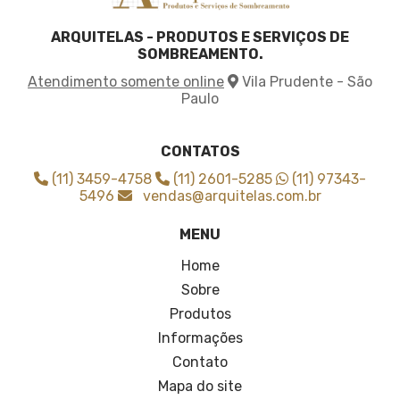
Tela de sombrite para horta
Tela de sombrite verde
ARQUITELAS - PRODUTOS E SERVIÇOS DE
Tela para agricultura
SOMBREAMENTO.
Tela para cobrir plantas
Atendimento somente online
Vila Prudente - São
Tela para sombreamento agricola
Paulo
Tela para sombreamento de horta
Tela sombrite 3x3
Tela sombrite 4x30
CONTATOS
Tela sombrite 50 3x50
(11) 3459-4758
(11) 2601-5285
(11) 97343-
Tela sombrite 50 4x50
5496
vendas@arquitelas.com.br
Tela sombrite 50 6x50
MENU
Tela sombrite 50 onde comprar
Tela sombrite 70
Home
Tela sombrite 80
Sobre
Tela sombrite 80 para horta
Produtos
Tela sombrite 90
Informações
Tela sombrite 90 4x5
Contato
Tela sombrite a venda
Tela sombrite agricultura
Mapa do site