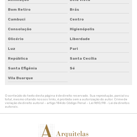
Tela de quadra de tenis
Bom Retiro
Brás
Tela de sombreamento 50
Tela de sombreamento 50 preço
Cambuci
Centro
Tela de sombreamento 70
Consolação
Higienópolis
Tela de sombreamento colorida
Glicério
Liberdade
Tela de sombreamento impermeável
Tela de sombreamento onde comprar
Luz
Pari
Tela de sombreamento para alface
República
Santa Cecília
Tela de sombreamento para estufa
Santa Efigênia
Sé
Tela de sombreamento para orquidario
Tela de sombreamento para quadra
Vila Buarque
Tela de sombreamento para quadra de tenis
Tela de sombreamento sob medida
O conteúdo do texto desta página é de direito reservado. Sua reprodução, parcial ou
Tela de sombreamento solar
total, mesmo citando nossos links, é proibida sem a autorização do autor. Crime de
violação de direito autoral – artigo 184 do Código Penal –
Lei 9610/98 - Lei de direitos
Tela de sombreamento toldo
autorais
.
Tela de sombreamento triangular
Tela de sombreamento verde
Tela de sombrite 50