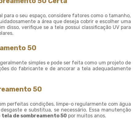
mbreamento 50 Certa
Sombrite ideal para horta
Sombrite ideal para
l para o seu espaço, considere fatores como o tamanho,
orquídeas
 cuidadosamente a área que deseja cobrir e escolher uma
Sombrite na garagem
 disso, verifique se a tela possui classificação UV para
lares.
Sombrite na varanda
reamento 50
Sombrite onde comprar
Sombrite orquidario
geralmente simples e pode ser feita como um projeto de
Sombrite em estufas
ruções do fabricante e de ancorar a tela adequadamente
Sombrite para orquídeas
Sombrite tela de
breamento 50
sombreamento
Tela agropecuaria
m perfeitas condições, limpe-o regularmente com água
 desgaste e substitua, se necessário. Essa manutenção
Tela brise
Tela de granizo
o
tela de sombreamento 50
por muitos anos.
Tela de proteção contra
granizo