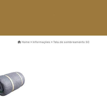
Distribuidor de telas
Distribuidora de saco plastico
Empresa de sacos plasticos
Empresa de sombrite
Empresa de telas
Home »
Informações »
Tela de sombreamento 50
Esticador de cabos de aço
Fábrica capa de
sombreamento
Fábrica de sombrite
Fabricante de sombrite
Fios monofilamentos
Fornecedor de saco plastico
Fornecedor de saco plastico
transparente