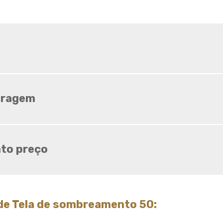
Tela para sombreamento
agricola
Tela para sombreamento de
horta
Tela sombrite 3x3
Tela sombrite 4x30
Tela sombrite 50 3x50
aragem
Tela sombrite 50 4x50
Tela sombrite 50 6x50
Tela sombrite 50 onde
to preço
comprar
Tela sombrite 70
Tela sombrite 80
Tela sombrite 80 para horta
de Tela de sombreamento 50:
Tela sombrite 90