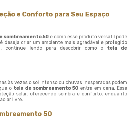
Fornecedor de sombrite
Instalação de tela de
eção e Conforto para Seu Espaço
sombreamento
Instalação de tela de
sombrite
e sombreamento 50
e como esse produto versátil pode
Modulo de sombreamento
ocê deseja criar um ambiente mais agradável e protegido
a, continue lendo para descobrir como o
tela de
Onde comprar tela de
sombreamento
Onde comprar telas agricolas
Saco plastico sob medida
 mas às vezes o sol intenso ou chuvas inesperadas podem
Saco plastico transparente
 que o
tela de sombreamento 50
entra em cena. Esse
sob medida
roteção solar, oferecendo sombra e conforto, enquanto
o ar livre.
Sombreamento para carros
Sombreamento para
Sombreamento 50
estacionamento
Sombreamento para
garagem