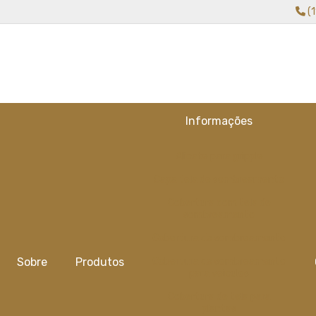
(
Informações
Alicate para gripple
Capa tela de sombreamento
Cobertura com tela de
sombreamento
Cobertura de sombreamento
Sobre
Produtos
Cobertura de sombreamento
para veiculos
Cobertura de tela para
plantas