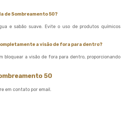
Tela de sombreamento para
quadra
Tela de Sombreamento 50?
Tela de sombreamento para
quadra de tenis
gua e sabão suave. Evite o uso de produtos químicos
Tela de sombreamento sob
medida
Tela de sombreamento solar
completamente a visão de fora para dentro?
Tela de sombreamento toldo
m bloquear a visão de fora para dentro, proporcionando
Tela de sombreamento
triangular
 sombreamento 50
Tela de sombreamento verde
Tela de sombrite 50
re em contato por email.
Tela de sombrite para horta
Tela de sombrite verde
Tela para agricultura
Tela para cobrir plantas