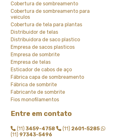
Cobertura de sombreamento
Cobertura de sombreamento para
veiculos
Cobertura de tela para plantas
Distribuidor de telas
Distribuidora de saco plastico
Empresa de sacos plasticos
Empresa de sombrite
Empresa de telas
Esticador de cabos de aço
Fábrica capa de sombreamento
Fábrica de sombrite
Fabricante de sombrite
Fios monofilamentos
Fornecedor de saco plastico
Entre em contato
Fornecedor de saco plastico transparente
Fornecedor de sombrite
(11)
3459-4758
(11)
2601-5285
Instalação de tela de sombreamento
(11)
97343-5496
Instalação de tela de sombrite