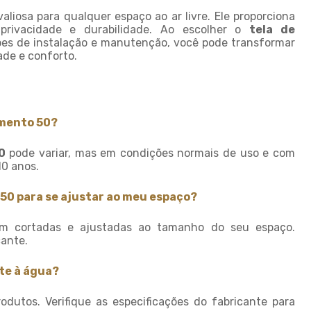
Tela de quadra de tenis
liosa para qualquer espaço ao ar livre. Ele proporciona
Tela de sombreamento 50
 privacidade e durabilidade. Ao escolher o
tela de
ções de instalação e manutenção, você pode transformar
Tela de sombreamento 50
ade e conforto.
preço
Tela de sombreamento 70
Tela de sombreamento
colorida
amento 50?
Tela de sombreamento
impermeável
0
pode variar, mas em condições normais de uso e com
10 anos.
Tela de sombreamento onde
comprar
 50 para se ajustar ao meu espaço?
Tela de sombreamento para
alface
rem cortadas e ajustadas ao tamanho do seu espaço.
cante.
Tela de sombreamento para
estufa
te à água?
Tela de sombreamento para
orquidario
odutos. Verifique as especificações do fabricante para