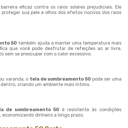
Sombreamento para horta
rreira eficaz contra os raios solares prejudiciais. Ele
 proteger sua pele e olhos dos efeitos nocivos dos raios
Sombreamento para piscinas
Sombreamento para plantas
Sombreiro tela
ento 50
também ajuda a manter uma temperatura mais
Sombrite 4 x 4
fica que você pode desfrutar de refeições ao ar livre,
Sombrite 5 x 4
o sem se preocupar com o calor excessivo.
Sombrite à venda
Sombrite agricola
 ou varanda, o
tela de sombreamento 50
pode ser uma
Sombrite comprar
ra dentro, criando um ambiente mais íntimo.
Sombrite fabrica
Sombrite garagem preço
la de sombreamento 50
é resistente às condições
Sombrite para horta
r, economizando dinheiro a longo prazo.
Sombrite horta preço