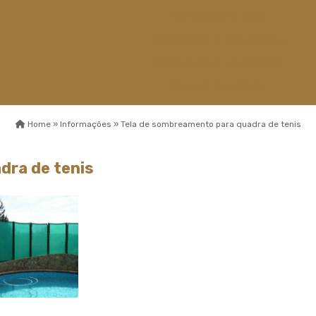
Distribuidor de telas
Distribuidora de saco plastico
Empresa de sacos plasticos
Empresa de sombrite
Empresa de telas
Home »
Informações »
Tela de sombreamento para quadra de tenis
Esticador de cabos de aço
Fábrica capa de
dra de tenis
sombreamento
Fábrica de sombrite
Fabricante de sombrite
Fios monofilamentos
Fornecedor de saco plastico
Fornecedor de saco plastico
transparente