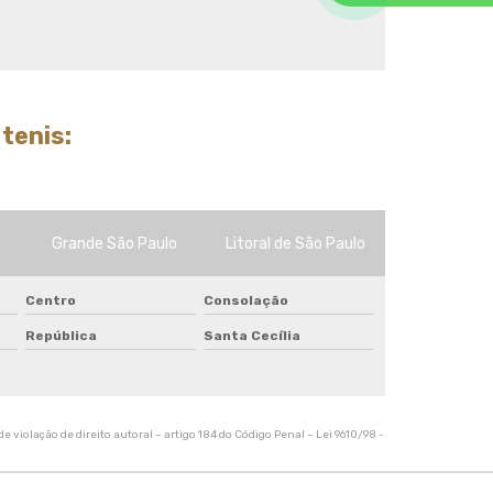
Tela de sombreamento 70
Tela de sombreamento colorida
Tela de sombreamento impermeável
Tela de sombreamento onde comprar
Tela de sombreamento para alface
tenis:
Tela de sombreamento para estufa
Tela de sombreamento para orquidario
Tela de sombreamento para quadra
Tela de sombreamento para quadra de
tenis
Grande São Paulo
Litoral de São Paulo
Tela de sombreamento sob medida
Tela de sombreamento solar
Centro
Consolação
Tela de sombreamento toldo
República
Santa Cecília
Tela de sombreamento triangular
Tela de sombreamento verde
Tela de sombrite 50
Tela de sombrite para horta
e violação de direito autoral – artigo 184 do Código Penal –
Lei 9610/98 -
Tela de sombrite verde
Tela para agricultura