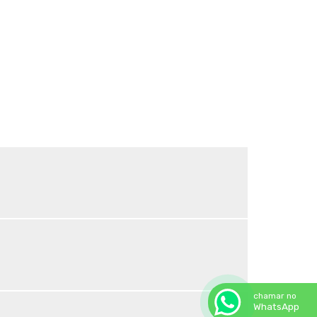
Sombrite para horta
Sombrite horta preço
Sombrite ideal para horta
Sombrite ideal para orquídeas
Sombrite na garagem
Sombrite na varanda
Sombrite onde comprar
Sombrite orquidario
Sombrite em estufas
Sombrite para orquídeas
Sombrite tela de sombreamento
Tela agropecuaria
Tela brise
Tela de granizo
Tela de proteção contra granizo
Tela de quadra de tenis
Tela de sombreamento 50
chamar no
Tela de sombreamento 50 preço
WhatsApp