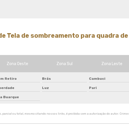
Tela de quadra de tenis
Tela de sombreamento 50
Tela de sombreamento 50
preço
Tela de sombreamento 70
de Tela de sombreamento para quadra de 
Tela de sombreamento
colorida
Tela de sombreamento
impermeável
Zona Oeste
Zona Sul
Zona Leste
Tela de sombreamento onde
comprar
m Retiro
Brás
Cambuci
Tela de sombreamento para
berdade
Luz
Pari
alface
la Buarque
Tela de sombreamento para
estufa
 parcial ou total, mesmo citando nossos links, é proibida sem a autorização do autor. Crime d
Tela de sombreamento para
orquidario