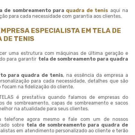
Fornecedor de sombrite
la de sombreamento para
quadra de tenis
aqui na
Instalação de tela de
ão para cada necessidade com garantia aos clientes.
sombreamento
Instalação de tela de
EMPRESA ESPECIALISTA EM TELA DE
sombrite
 DE TENIS
Modulo de sombreamento
Onde comprar tela de
cer uma estrutura com máquinas de última geração e
sombreamento
do para garantir
tela de sombreamento para quadra
Onde comprar telas agricolas
to para quadra de tenis
, na essência da empresa a
Saco plastico sob medida
rsonalização para cada necessidade, detalhes que são
focam na fidelização do cliente.
Saco plastico transparente
sob medida
ITELAS é prestativa quando falamos de empresas do
Sombreamento para carros
os de sombreamento, capas de sombreamento e sacos
melhor na atualidade para seus clientes.
Sombreamento para
estacionamento
eu telefone agora mesmo e fale com um de nossos
izado sobre
tela de sombreamento para quadra de
Sombreamento para
ialistas em atendimento personalizado ao cliente e terão
garagem