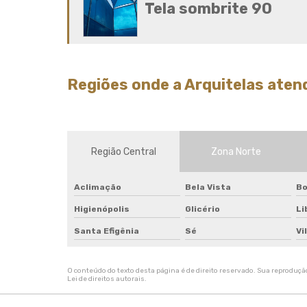
Tela sombrite 90
Regiões onde a Arquitelas aten
Região Central
Zona Norte
Aclimação
Bela Vista
Bo
Higienópolis
Glicério
Li
Santa Efigênia
Sé
Vi
O conteúdo do texto desta página é de direito reservado. Sua reprodução,
Lei de direitos autorais
.