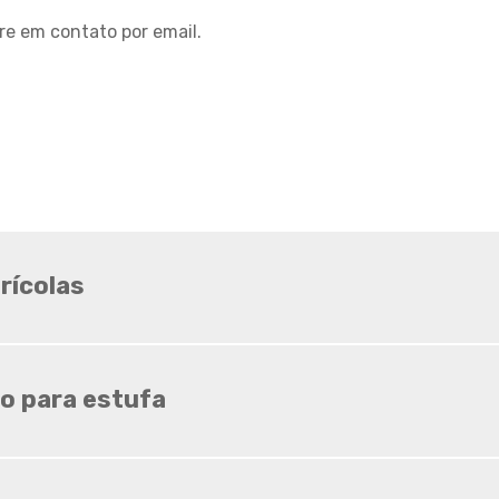
Sombrite ideal para horta
re em contato por email.
Sombrite ideal para
orquídeas
Sombrite na garagem
Sombrite na varanda
Sombrite onde comprar
Sombrite orquidario
Sombrite em estufas
Sombrite para orquídeas
rícolas
Sombrite tela de
sombreamento
Tela agropecuaria
o para estufa
Tela brise
Tela de granizo
Tela de proteção contra
granizo