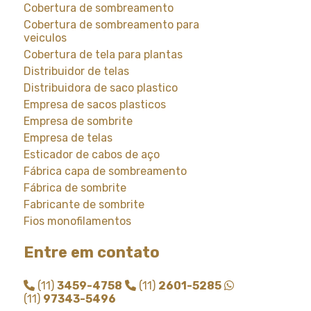
Cobertura de sombreamento
Cobertura de sombreamento para
veiculos
Cobertura de tela para plantas
Distribuidor de telas
Distribuidora de saco plastico
Empresa de sacos plasticos
Empresa de sombrite
Empresa de telas
Esticador de cabos de aço
Fábrica capa de sombreamento
Fábrica de sombrite
Fabricante de sombrite
Fios monofilamentos
Fornecedor de saco plastico
Entre em contato
Fornecedor de saco plastico transparente
Fornecedor de sombrite
(11)
3459-4758
(11)
2601-5285
Instalação de tela de sombreamento
(11)
97343-5496
Instalação de tela de sombrite