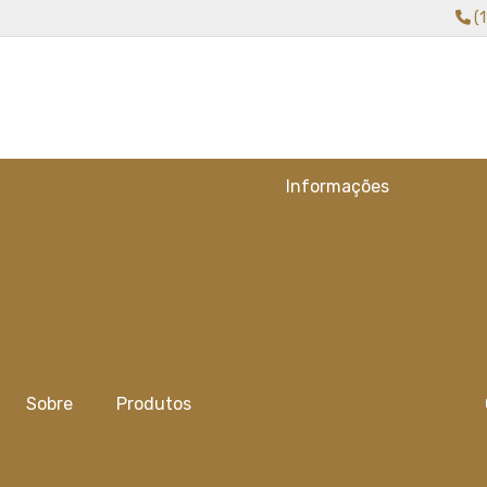
(
Informações
Alicate para gripple
Capa tela de sombreamento
Cobertura com tela de
sombreamento
Cobertura de sombreamento
Sobre
Produtos
Cobertura de sombreamento
para veiculos
Cobertura de tela para
plantas