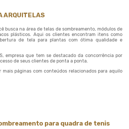
Sombreamento para horta
A ARQUITELAS
Sombreamento para piscinas
Sombreamento para plantas
ê busca na área de telas de sombreamento, módulos de
os plásticos. Aqui os clientes encontram itens como
Sombreiro tela
ertura de tela para plantas com ótima qualidade e
Sombrite 4 x 4
Sombrite 5 x 4
S, empresa que tem se destacado da concorrência por
cesso de seus clientes de ponta a ponta.
Sombrite à venda
r mais páginas com conteúdos relacionados para aquilo
Sombrite agricola
Sombrite comprar
Sombrite fabrica
Sombrite garagem preço
Sombrite para horta
Sombrite horta preço
sombreamento para quadra de tenis