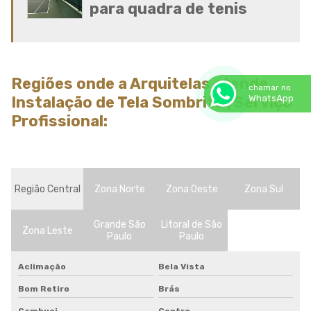
para quadra de tenis
Sombrite para horta
Sombrite horta preço
Sombrite ideal para horta
Sombrite ideal para orquídeas
Sombrite na garagem
Regiões onde a Arquitelas atende
chamar no
Sombrite na varanda
WhatsApp
Instalação de Tela Sombrite | Serviço
Sombrite onde comprar
Profissional:
Sombrite orquidario
Sombrite em estufas
Sombrite para orquídeas
Sombrite tela de sombreamento
Região Central
Zona Norte
Zona Oeste
Zona Sul
Tela agropecuaria
Tela brise
Grande São
Litoral de São
Tela de granizo
Zona Leste
Paulo
Paulo
Tela de proteção contra granizo
Tela de quadra de tenis
Aclimação
Bela Vista
Tela de sombreamento 50
Bom Retiro
Brás
Tela de sombreamento 50 preço
Tela de sombreamento 70