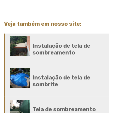
Modulo de sombreamento
Onde comprar tela de sombreamento
Onde comprar telas agricolas
Saco plastico sob medida
Veja também em nosso site:
Saco plastico transparente sob medida
Sombreamento para carros
Sombreamento para estacionamento
Sombreamento para garagem
Instalação de tela de
Sombreamento para horta
sombreamento
Sombreamento para piscinas
Sombreamento para plantas
Sombreiro tela
Sombrite 4 x 4
Instalação de tela de
Sombrite 5 x 4
sombrite
Sombrite à venda
Sombrite agricola
Sombrite comprar
Sombrite fabrica
Tela de sombreamento
Sombrite garagem preço