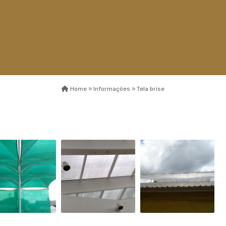
Distribuidor de telas
Distribuidora de saco plastico
Empresa de sacos plasticos
Empresa de sombrite
Empresa de telas
Home »
Informações »
Tela brise
Esticador de cabos de aço
Fábrica capa de
sombreamento
Fábrica de sombrite
Fabricante de sombrite
Fios monofilamentos
Fornecedor de saco plastico
Fornecedor de saco plastico
transparente