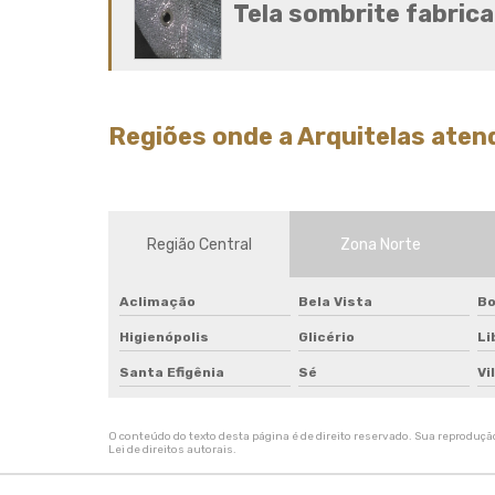
Tela sombrite fabric
Regiões onde a Arquitelas atend
Região Central
Zona Norte
Aclimação
Bela Vista
Bo
Higienópolis
Glicério
Li
Santa Efigênia
Sé
Vi
O conteúdo do texto desta página é de direito reservado. Sua reprodução,
Lei de direitos autorais
.