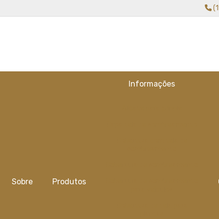
(
Informações
Alicate para gripple
Capa tela de sombreamento
Cobertura com tela de
sombreamento
Cobertura de sombreamento
Sobre
Produtos
Cobertura de sombreamento
para veiculos
Cobertura de tela para
plantas