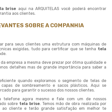
Fornecedor de sombrite
la brise
aqui na ARQUITELAS você poderá encontrar
Instalação de tela de
antia aos clientes.
sombreamento
Instalação de tela de
EVANTES SOBRE A COMPANHIA
sombrite
Modulo de sombreamento
Onde comprar tela de
ar para seus clientes uma estrutura com máquinas de
sombreamento
nicas exigidas, tudo para certificar que se tenha
tela
ade.
Onde comprar telas agricolas
a da empresa a mesma deve prezar por ótima qualidade e
Saco plastico sob medida
enos detalhes mas de grande importância para saber a
Saco plastico transparente
sob medida
eficiente quando exploramos o segmento de telas de
Sombreamento para carros
capas de sombreamento e sacos plásticos. Aqui se
rcado para garantir o sucesso dos nossos clientes.
Sombreamento para
estacionamento
eu telefone agora mesmo e fale com um de nossos
zado sobre
tela brise
. Temos mão de obra realizada por
Sombreamento para
o ao cliente e terão grande satisfação em melhor te
garagem