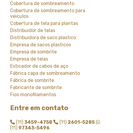
Cobertura de sombreamento
Cobertura de sombreamento para
veiculos
Cobertura de tela para plantas
Distribuidor de telas
Distribuidora de saco plastico
Empresa de sacos plasticos
Empresa de sombrite
Empresa de telas
Esticador de cabos de aço
Fábrica capa de sombreamento
Fábrica de sombrite
Fabricante de sombrite
Fios monofilamentos
Fornecedor de saco plastico
Entre em contato
Fornecedor de saco plastico transparente
Fornecedor de sombrite
(11)
3459-4758
(11)
2601-5285
Instalação de tela de sombreamento
(11)
97343-5496
Instalação de tela de sombrite