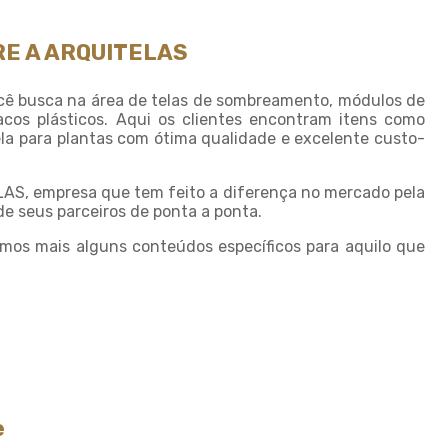
Sombreamento para horta
E A ARQUITELAS
Sombreamento para piscinas
Sombreamento para plantas
ê busca na área de telas de sombreamento, módulos de
os plásticos. Aqui os clientes encontram itens como
Sombreiro tela
la para plantas com ótima qualidade e excelente custo-
Sombrite 4 x 4
Sombrite 5 x 4
LAS, empresa que tem feito a diferença no mercado pela
e seus parceiros de ponta a ponta.
Sombrite à venda
mos mais alguns conteúdos específicos para aquilo que
Sombrite agricola
Sombrite comprar
Sombrite fabrica
Sombrite garagem preço
Sombrite para horta
Sombrite horta preço
e