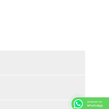
Sombrite para horta
Sombrite horta preço
Sombrite ideal para horta
Sombrite ideal para orquídeas
Sombrite na garagem
Sombrite na varanda
Sombrite onde comprar
Sombrite orquidario
Sombrite em estufas
Sombrite para orquídeas
Sombrite tela de sombreamento
Tela agropecuaria
Tela brise
Tela de granizo
Tela de proteção contra granizo
Tela de quadra de tenis
Tela de sombreamento 50
chamar no
Tela de sombreamento 50 preço
WhatsApp