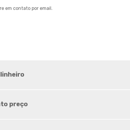
Sombrite ideal para horta
re em contato por email.
Sombrite ideal para
orquídeas
Sombrite na garagem
Sombrite na varanda
Sombrite onde comprar
Sombrite orquidario
Sombrite em estufas
Sombrite para orquídeas
linheiro
Sombrite tela de
sombreamento
Tela agropecuaria
to preço
Tela brise
Tela de granizo
Tela de proteção contra
granizo