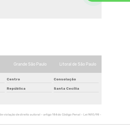
Tela de sombreamento 70
Tela de sombreamento colorida
Tela de sombreamento impermeável
Tela de sombreamento onde comprar
Tela de sombreamento para alface
Tela de sombreamento para estufa
Tela de sombreamento para orquidario
Tela de sombreamento para quadra
Tela de sombreamento para quadra de
tenis
Grande São Paulo
Litoral de São Paulo
Tela de sombreamento sob medida
Tela de sombreamento solar
Centro
Consolação
Tela de sombreamento toldo
República
Santa Cecília
Tela de sombreamento triangular
Tela de sombreamento verde
Tela de sombrite 50
Tela de sombrite para horta
e violação de direito autoral – artigo 184 do Código Penal –
Lei 9610/98 -
Tela de sombrite verde
Tela para agricultura