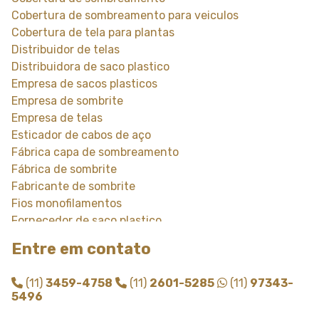
Cobertura de sombreamento para veiculos
Cobertura de tela para plantas
Distribuidor de telas
Distribuidora de saco plastico
Empresa de sacos plasticos
Empresa de sombrite
Empresa de telas
Esticador de cabos de aço
Fábrica capa de sombreamento
Fábrica de sombrite
Fabricante de sombrite
Fios monofilamentos
Fornecedor de saco plastico
Fornecedor de saco plastico transparente
Entre em contato
Fornecedor de sombrite
Instalação de tela de sombreamento
(11)
3459-4758
(11)
2601-5285
(11)
97343-
Instalação de tela de sombrite
5496
Modulo de sombreamento