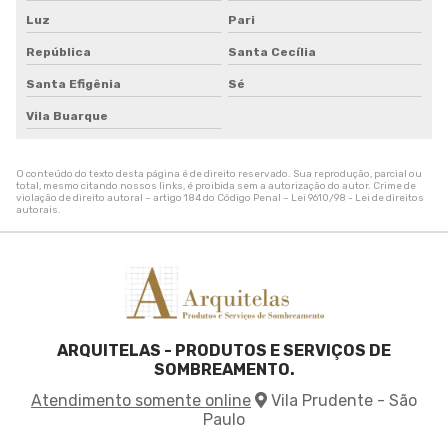
Tela de sombreamento impermeável
Luz
Pari
Tela de sombreamento onde comprar
República
Santa Cecília
Tela de sombreamento para alface
Santa Efigênia
Sé
Tela de sombreamento para estufa
Tela de sombreamento para orquidario
Vila Buarque
Tela de sombreamento para quadra
Tela de sombreamento para quadra de tenis
O conteúdo do texto desta página é de direito reservado. Sua reprodução, parcial ou
Tela de sombreamento sob medida
total, mesmo citando nossos links, é proibida sem a autorização do autor. Crime de
violação de direito autoral – artigo 184 do Código Penal –
Lei 9610/98 - Lei de direitos
Tela de sombreamento solar
autorais
.
Tela de sombreamento toldo
Tela de sombreamento triangular
Tela de sombreamento verde
Tela de sombrite 50
Tela de sombrite para horta
ARQUITELAS - PRODUTOS E SERVIÇOS DE
Tela de sombrite verde
SOMBREAMENTO.
Tela para agricultura
Atendimento somente online
Vila Prudente - São
Tela para cobrir plantas
Paulo
Tela para sombreamento agricola