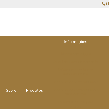
(
Informações
Alicate para gripple
Capa tela de sombreamento
Cobertura com tela de
sombreamento
Cobertura de sombreamento
Sobre
Produtos
Cobertura de sombreamento
para veiculos
Cobertura de tela para
plantas