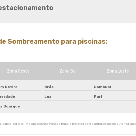
Tela de quadra de tenis
estacionamento
Tela de sombreamento 50
Tela de sombreamento 50
preço
Tela de sombreamento 70
nde Sombreamento para piscinas:
Tela de sombreamento
colorida
Tela de sombreamento
impermeável
Zona Oeste
Zona Sul
Zona Leste
Tela de sombreamento onde
comprar
m Retiro
Brás
Cambuci
Tela de sombreamento para
alface
berdade
Luz
Pari
Tela de sombreamento para
la Buarque
estufa
Tela de sombreamento para
 parcial ou total, mesmo citando nossos links, é proibida sem a autorização do autor. Crime d
orquidario