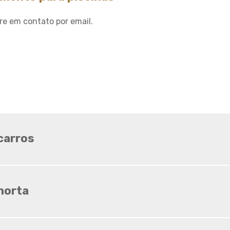
Sombrite ideal para horta
Sombrite ideal para
re em contato por email.
orquídeas
Sombrite na garagem
Sombrite na varanda
Sombrite onde comprar
Sombrite orquidario
Sombrite em estufas
Sombrite para orquídeas
carros
Sombrite tela de
sombreamento
Tela agropecuaria
horta
Tela brise
Tela de granizo
Tela de proteção contra
granizo