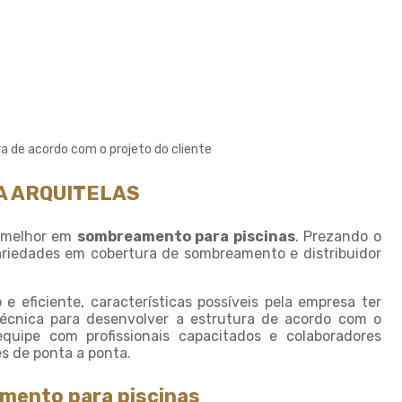
Sombreamento para horta
Sombreamento para piscinas
Sombreamento para plantas
Sombreiro tela
Sombrite 4 x 4
a de acordo com o projeto do cliente
Sombrite 5 x 4
A ARQUITELAS
Sombrite à venda
Sombrite agricola
 melhor em
sombreamento para piscinas
. Prezando o
ariedades em cobertura de sombreamento e distribuidor
Sombrite comprar
Sombrite fabrica
 eficiente, características possíveis pela empresa ter
Sombrite garagem preço
écnica para desenvolver a estrutura de acordo com o
uipe com profissionais capacitados e colaboradores
Sombrite para horta
es de ponta a ponta.
Sombrite horta preço
mento para piscinas