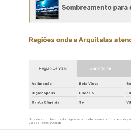
Sombreamento para 
Regiões onde a Arquitelas ate
Região Central
Zona Norte
Aclimação
Bela Vista
Bo
Higienópolis
Glicério
Li
Santa Efigênia
Sé
Vi
O conteúdo do texto desta página é de direito reservado. Sua reprodução,
Lei de direitos autorais
.