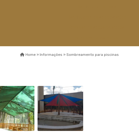
Distribuidor de telas
Distribuidora de saco plastico
Empresa de sacos plasticos
Empresa de sombrite
Empresa de telas
Home »
Informações »
Sombreamento para piscinas
Esticador de cabos de aço
Fábrica capa de
sombreamento
Fábrica de sombrite
Fabricante de sombrite
Fios monofilamentos
Fornecedor de saco plastico
Fornecedor de saco plastico
transparente