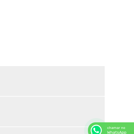
Sombrite para horta
Sombrite horta preço
Sombrite ideal para horta
Sombrite ideal para orquídeas
Sombrite na garagem
Sombrite na varanda
Sombrite onde comprar
Sombrite orquidario
Sombrite em estufas
Sombrite para orquídeas
Sombrite tela de sombreamento
Tela agropecuaria
Tela brise
Tela de granizo
Tela de proteção contra granizo
Tela de quadra de tenis
Tela de sombreamento 50
chamar no
Tela de sombreamento 50 preço
WhatsApp