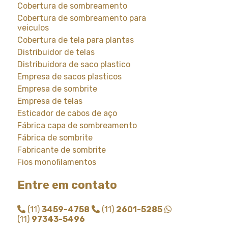
Cobertura de sombreamento
Cobertura de sombreamento para
veiculos
Cobertura de tela para plantas
Distribuidor de telas
Distribuidora de saco plastico
Empresa de sacos plasticos
Empresa de sombrite
Empresa de telas
Esticador de cabos de aço
Fábrica capa de sombreamento
Fábrica de sombrite
Fabricante de sombrite
Fios monofilamentos
Fornecedor de saco plastico
Entre em contato
Fornecedor de saco plastico transparente
Fornecedor de sombrite
(11)
3459-4758
(11)
2601-5285
Instalação de tela de sombreamento
(11)
97343-5496
Instalação de tela de sombrite