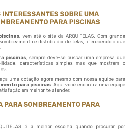
Fornecedor de sombrite
Instalação de tela de
 INTERESSANTES SOBRE UMA
sombreamento
OMBREAMENTO PARA PISCINAS
Instalação de tela de
sombrite
iscinas
, vem até o site da ARQUITELAS. Com grande
Modulo de sombreamento
sombreamento e distribuidor de telas, oferecendo o que
.
Onde comprar tela de
sombreamento
a piscinas
, sempre deve-se buscar uma empresa que
ilidade, características simples mas que mostram o
Onde comprar telas agricolas
es.
Saco plastico sob medida
 faça uma cotação agora mesmo com nossa equipe para
mento para piscinas
. Aqui você encontra uma equipe
Saco plastico transparente
sob medida
atisfação em melhor te atender.
Sombreamento para carros
TA PARA SOMBREAMENTO PARA
Sombreamento para
estacionamento
Sombreamento para
RQUITELAS é a melhor escolha quando procurar por
garagem