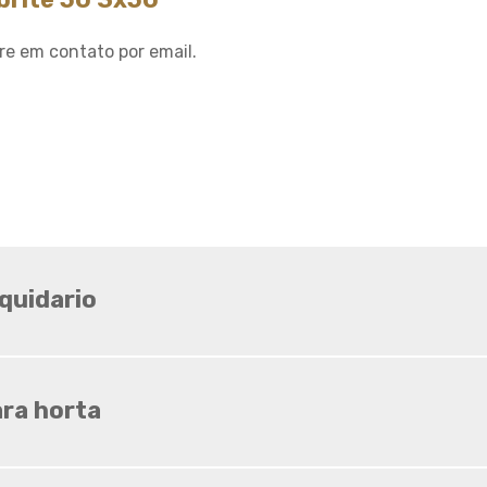
Sombrite ideal para horta
Sombrite ideal para
re em contato por email.
orquídeas
Sombrite na garagem
Sombrite na varanda
Sombrite onde comprar
Sombrite orquidario
Sombrite em estufas
Sombrite para orquídeas
quidario
Sombrite tela de
sombreamento
Tela agropecuaria
Tela brise
Tela de granizo
ara horta
Tela de proteção contra
granizo