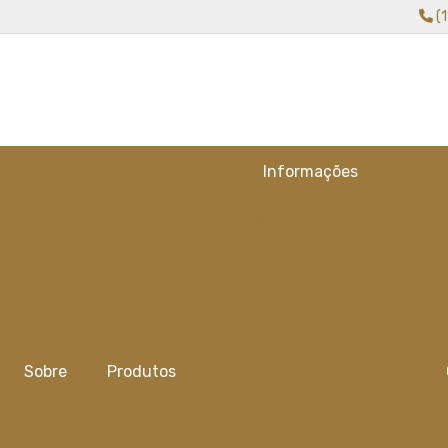
(
Informações
Alicate para gripple
Capa tela de sombreamento
Cobertura com tela de
sombreamento
Cobertura de sombreamento
Sobre
Produtos
Cobertura de sombreamento
para veiculos
Cobertura de tela para
plantas