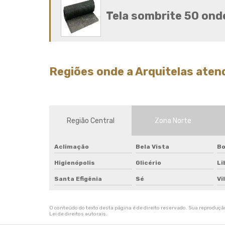
Tela sombrite 50 on
Regiões onde a Arquitelas aten
Região Central
Zona Norte
Aclimação
Bela Vista
Bo
Higienópolis
Glicério
Li
Santa Efigênia
Sé
Vi
O conteúdo do texto desta página é de direito reservado. Sua reprodução,
Lei de direitos autorais
.