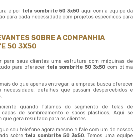
Fornecedor de sombrite
ura é por
tela sombrite 50 3x50
aqui com a equipe da
Instalação de tela de
o para cada necessidade com projetos específicos para
sombreamento
Instalação de tela de
sombrite
EVANTES SOBRE A COMPANHIA
Modulo de sombreamento
E 50 3X50
Onde comprar tela de
sombreamento
r para seus clientes uma estrutura com máquinas de
 tudo para oferecer
tela sombrite 50 3x50
com ótima
Onde comprar telas agricolas
Saco plastico sob medida
 mais do que apenas entregar, a empresa busca oferecer
a necessidade, detalhes que passam despercebidos e
Saco plastico transparente
sob medida
.
Sombreamento para carros
iciente quando falamos do segmento de telas de
capas de sombreamento e sacos plásticos. Aqui se
Sombreamento para
que gera resultado para os clientes.
estacionamento
pegue seu telefone agora mesmo e fale com um de nossos
Sombreamento para
zado sobre
tela sombrite 50 3x50
. Temos uma equipe
garagem