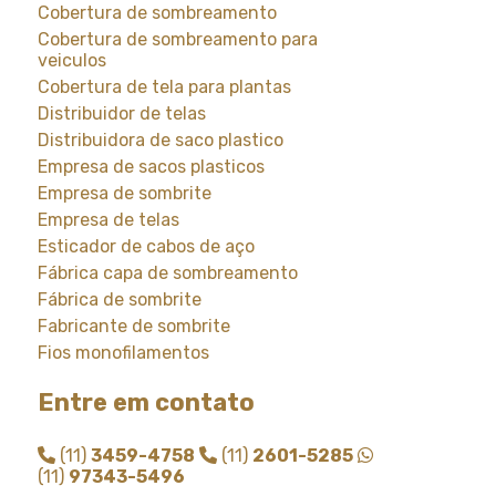
Cobertura de sombreamento
Cobertura de sombreamento para
veiculos
Cobertura de tela para plantas
Distribuidor de telas
Distribuidora de saco plastico
Empresa de sacos plasticos
Empresa de sombrite
Empresa de telas
Esticador de cabos de aço
Fábrica capa de sombreamento
Fábrica de sombrite
Fabricante de sombrite
Fios monofilamentos
Fornecedor de saco plastico
Entre em contato
Fornecedor de saco plastico transparente
Fornecedor de sombrite
(11)
3459-4758
(11)
2601-5285
Instalação de tela de sombreamento
(11)
97343-5496
Instalação de tela de sombrite