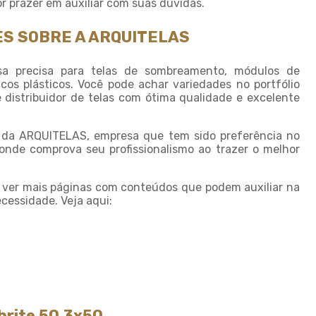
r prazer em auxiliar com suas dúvidas.
Sombreamento para horta
S SOBRE A ARQUITELAS
Sombreamento para piscinas
Sombreamento para plantas
 precisa para telas de sombreamento, módulos de
s plásticos. Você pode achar variedades no portfólio
Sombreiro tela
distribuidor de telas com ótima qualidade e excelente
Sombrite 4 x 4
Sombrite 5 x 4
o da ARQUITELAS, empresa que tem sido preferência no
nde comprova seu profissionalismo ao trazer o melhor
Sombrite à venda
Sombrite agricola
 ver mais páginas com conteúdos que podem auxiliar na
cessidade. Veja aqui:
Sombrite comprar
Sombrite fabrica
Sombrite garagem preço
Sombrite para horta
Sombrite horta preço
brite 50 3x50