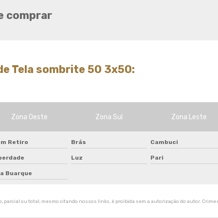
Tela de quadra de tenis
de comprar
Tela de sombreamento 50
Tela de sombreamento 50
preço
Tela de sombreamento 70
de Tela sombrite 50 3x50:
Tela de sombreamento
colorida
Tela de sombreamento
impermeável
Zona Oeste
Zona Sul
Zona Leste
Tela de sombreamento onde
comprar
m Retiro
Brás
Cambuci
Tela de sombreamento para
alface
berdade
Luz
Pari
Tela de sombreamento para
la Buarque
estufa
Tela de sombreamento para
 parcial ou total, mesmo citando nossos links, é proibida sem a autorização do autor. Crime d
orquidario