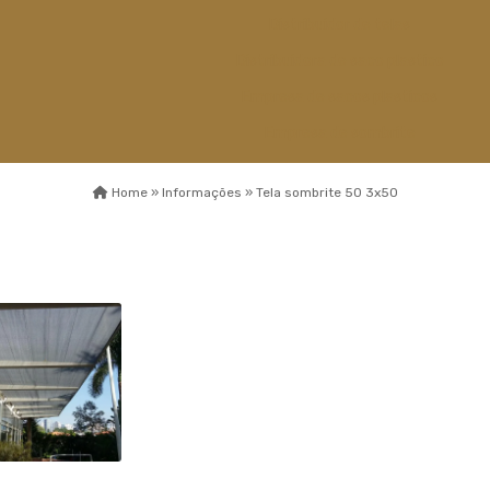
Distribuidor de telas
Distribuidora de saco plastico
Empresa de sacos plasticos
Empresa de sombrite
Empresa de telas
Home »
Informações »
Tela sombrite 50 3x50
Esticador de cabos de aço
Fábrica capa de
sombreamento
Fábrica de sombrite
Fabricante de sombrite
Fios monofilamentos
Fornecedor de saco plastico
Fornecedor de saco plastico
transparente