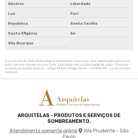
Glicério
Liberdade
Tela de sombreamento impermeável
Tela de sombreamento onde comprar
Luz
Pari
Tela de sombreamento para alface
República
Santa Cecília
Tela de sombreamento para estufa
Santa Efigênia
Sé
Tela de sombreamento para orquidario
Tela de sombreamento para quadra
Vila Buarque
Tela de sombreamento para quadra de tenis
Tela de sombreamento sob medida
O conteúdo do texto desta página é de direito reservado. Sua reprodução, parcial ou
Tela de sombreamento solar
total, mesmo citando nossos links, é proibida sem a autorização do autor. Crime de
violação de direito autoral – artigo 184 do Código Penal –
Lei 9610/98 - Lei de direitos
Tela de sombreamento toldo
autorais
.
Tela de sombreamento triangular
Tela de sombreamento verde
Tela de sombrite 50
Tela de sombrite para horta
Tela de sombrite verde
ARQUITELAS - PRODUTOS E SERVIÇOS DE
Tela para agricultura
SOMBREAMENTO.
Tela para cobrir plantas
Atendimento somente online
Vila Prudente - São
Tela para sombreamento agricola
Paulo