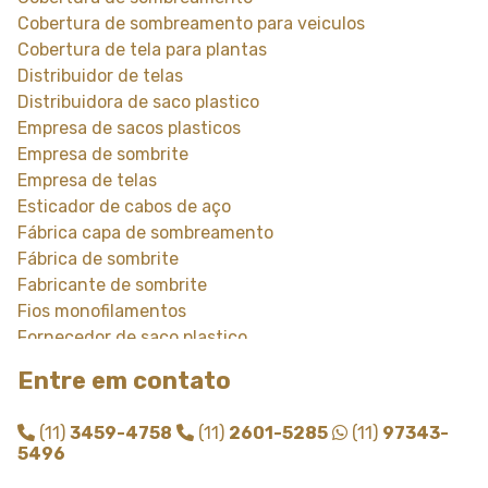
Cobertura de sombreamento para veiculos
Cobertura de tela para plantas
Distribuidor de telas
Distribuidora de saco plastico
Empresa de sacos plasticos
Empresa de sombrite
Empresa de telas
Esticador de cabos de aço
Fábrica capa de sombreamento
Fábrica de sombrite
Fabricante de sombrite
Fios monofilamentos
Fornecedor de saco plastico
Fornecedor de saco plastico transparente
Entre em contato
Fornecedor de sombrite
Instalação de tela de sombreamento
(11)
3459-4758
(11)
2601-5285
(11)
97343-
Instalação de tela de sombrite
5496
Modulo de sombreamento