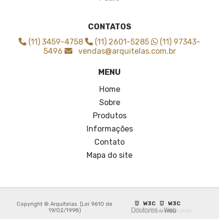
Tela para sombreamento de horta
Tela sombrite 3x3
Tela sombrite 4x30
CONTATOS
Tela sombrite 50 3x50
(11) 3459-4758
(11) 2601-5285
(11) 97343-
Tela sombrite 50 4x50
5496
vendas@arquitelas.com.br
Tela sombrite 50 6x50
MENU
Tela sombrite 50 onde comprar
Tela sombrite 70
Home
Tela sombrite 80
Sobre
Tela sombrite 80 para horta
Produtos
Tela sombrite 90
Informações
Tela sombrite 90 4x5
Contato
Tela sombrite a venda
Tela sombrite agricultura
Mapa do site
Tela sombrite fabricante
Tela sombrite ideal para horta
Tela sombrite impermeável
Tela sombrite para galinheiro
W3C
W3C
Copyright © Arquitelas. (Lei 9610 de
19/02/1998)
Tela sombrite para garagem