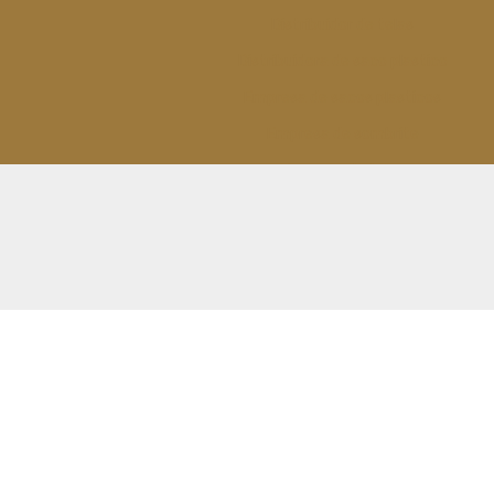
Distribuidor de telas
Distribuidora de saco plastico
Empresa de sacos plasticos
Empresa de sombrite
Empresa de telas
Esticador de cabos de aço
Fábrica capa de
sombreamento
Fábrica de sombrite
Fabricante de sombrite
Fios monofilamentos
Fornecedor de saco plastico
Fornecedor de saco plastico
transparente