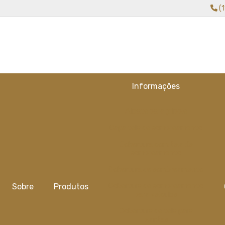
(
Informações
Alicate para gripple
Capa tela de sombreamento
Cobertura com tela de
sombreamento
Cobertura de sombreamento
Sobre
Produtos
Cobertura de sombreamento
para veiculos
Cobertura de tela para
plantas