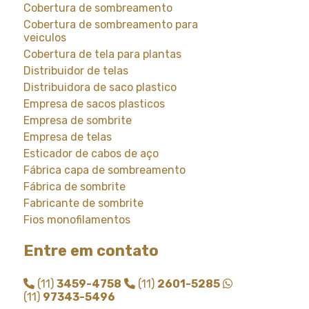
Cobertura de sombreamento
Cobertura de sombreamento para
veiculos
Cobertura de tela para plantas
Distribuidor de telas
Distribuidora de saco plastico
Empresa de sacos plasticos
Empresa de sombrite
Empresa de telas
Esticador de cabos de aço
Fábrica capa de sombreamento
Fábrica de sombrite
Fabricante de sombrite
Fios monofilamentos
Fornecedor de saco plastico
Entre em contato
Fornecedor de saco plastico transparente
Fornecedor de sombrite
(11)
3459-4758
(11)
2601-5285
Instalação de tela de sombreamento
(11)
97343-5496
Instalação de tela de sombrite