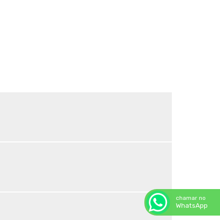
Sombrite para horta
Sombrite horta preço
Sombrite ideal para horta
Sombrite ideal para orquídeas
Sombrite na garagem
Sombrite na varanda
Sombrite onde comprar
Sombrite orquidario
Sombrite em estufas
Sombrite para orquídeas
Sombrite tela de sombreamento
Tela agropecuaria
Tela brise
Tela de granizo
Tela de proteção contra granizo
Tela de quadra de tenis
chamar no
Tela de sombreamento 50
WhatsApp
Tela de sombreamento 50 preço