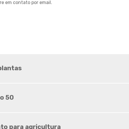
Sombrite ideal para horta
re em contato por email.
Sombrite ideal para
orquídeas
Sombrite na garagem
Sombrite na varanda
Sombrite onde comprar
Sombrite orquidario
Sombrite em estufas
 plantas
Sombrite para orquídeas
Sombrite tela de
sombreamento
o 50
Tela agropecuaria
Tela brise
Tela de granizo
Tela de proteção contra
granizo
o para agricultura