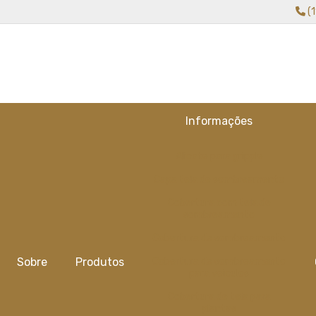
(
Informações
Alicate para gripple
Capa tela de sombreamento
Cobertura com tela de
sombreamento
Cobertura de sombreamento
Sobre
Produtos
Cobertura de sombreamento
para veiculos
Cobertura de tela para
plantas