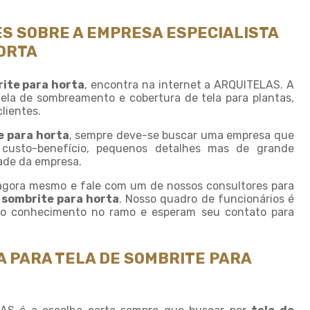
Fornecedor de sombrite
Instalação de tela de
S SOBRE A EMPRESA ESPECIALISTA
sombreamento
HORTA
Instalação de tela de
sombrite
rite para horta
, encontra na internet a ARQUITELAS. A
Modulo de sombreamento
la de sombreamento e cobertura de tela para plantas,
lientes.
Onde comprar tela de
sombreamento
e para horta
, sempre deve-se buscar uma empresa que
 custo-benefício, pequenos detalhes mas de grande
Onde comprar telas agricolas
dade da empresa.
Saco plastico sob medida
 agora mesmo e fale com um de nossos consultores para
 sombrite para horta
. Nosso quadro de funcionários é
Saco plastico transparente
sob medida
lo conhecimento no ramo e esperam seu contato para
Sombreamento para carros
A PARA TELA DE SOMBRITE PARA
Sombreamento para
estacionamento
Sombreamento para
garagem