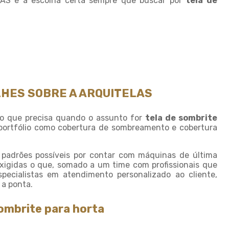
LAS é a escolha certa sempre que buscar por
tela de
Sombreamento para horta
Sombreamento para piscinas
Sombreamento para plantas
Sombreiro tela
Sombrite 4 x 4
LHES SOBRE A ARQUITELAS
Sombrite 5 x 4
Sombrite à venda
o que precisa quando o assunto for
tela de sombrite
 portfólio como cobertura de sombreamento e cobertura
Sombrite agricola
Sombrite comprar
 padrões possíveis por contar com máquinas de última
Sombrite fabrica
xigidas o que, somado a um time com profissionais que
cialistas em atendimento personalizado ao cliente,
Sombrite garagem preço
 a ponta.
Sombrite para horta
sombrite para horta
Sombrite horta preço