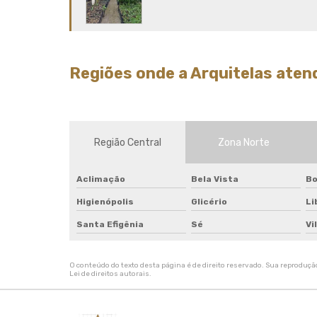
Regiões onde a Arquitelas atend
Região Central
Zona Norte
Aclimação
Bela Vista
Bo
Higienópolis
Glicério
Li
Santa Efigênia
Sé
Vi
O conteúdo do texto desta página é de direito reservado. Sua reprodução,
Lei de direitos autorais
.