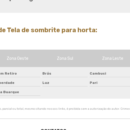
Tela de quadra de tenis
Tela de sombreamento 50
Tela de sombreamento 50
preço
e Tela de sombrite para horta:
Tela de sombreamento 70
Tela de sombreamento
colorida
Tela de sombreamento
Zona Oeste
Zona Sul
Zona Leste
impermeável
Tela de sombreamento onde
m Retiro
Brás
Cambuci
comprar
berdade
Luz
Pari
Tela de sombreamento para
alface
la Buarque
Tela de sombreamento para
estufa
 parcial ou total, mesmo citando nossos links, é proibida sem a autorização do autor. Crime d
Tela de sombreamento para
orquidario