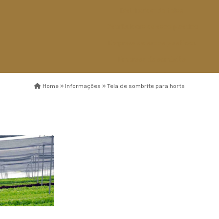
Distribuidor de telas
Distribuidora de saco plastico
Empresa de sacos plasticos
Empresa de sombrite
Empresa de telas
Home »
Informações »
Tela de sombrite para horta
Esticador de cabos de aço
Fábrica capa de
sombreamento
Fábrica de sombrite
Fabricante de sombrite
Fios monofilamentos
Fornecedor de saco plastico
Fornecedor de saco plastico
transparente