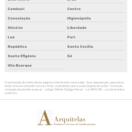
Tela de proteção contra granizo
Tela de quadra de tenis
Cambuci
Centro
Tela de sombreamento 50
Consolação
Higienópolis
Tela de sombreamento 50 preço
Glicério
Liberdade
Tela de sombreamento 70
Tela de sombreamento colorida
Luz
Pari
Tela de sombreamento impermeável
República
Santa Cecília
Tela de sombreamento onde comprar
Santa Efigênia
Sé
Tela de sombreamento para alface
Tela de sombreamento para estufa
Vila Buarque
Tela de sombreamento para orquidario
Tela de sombreamento para quadra
O conteúdo do texto desta página é de direito reservado. Sua reprodução, parcial ou
Tela de sombreamento para quadra de tenis
total, mesmo citando nossos links, é proibida sem a autorização do autor. Crime de
violação de direito autoral – artigo 184 do Código Penal –
Lei 9610/98 - Lei de direitos
Tela de sombreamento sob medida
autorais
.
Tela de sombreamento solar
Tela de sombreamento toldo
Tela de sombreamento triangular
Tela de sombreamento verde
Tela de sombrite 50