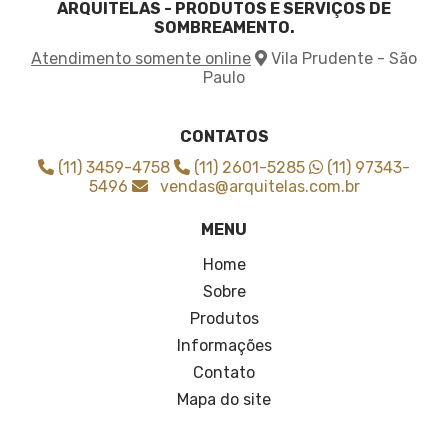
ARQUITELAS - PRODUTOS E SERVIÇOS DE
Tela de sombrite para horta
SOMBREAMENTO.
Tela de sombrite verde
Atendimento somente online
Vila Prudente - São
Tela para agricultura
Paulo
Tela para cobrir plantas
Tela para sombreamento agricola
Tela para sombreamento de horta
CONTATOS
Tela sombrite 3x3
(11) 3459-4758
(11) 2601-5285
(11) 97343-
Tela sombrite 4x30
5496
vendas@arquitelas.com.br
Tela sombrite 50 3x50
MENU
Tela sombrite 50 4x50
Tela sombrite 50 6x50
Home
Tela sombrite 50 onde comprar
Sobre
Tela sombrite 70
Produtos
Tela sombrite 80
Informações
Tela sombrite 80 para horta
Contato
Tela sombrite 90
Tela sombrite 90 4x5
Mapa do site
Tela sombrite a venda
Tela sombrite agricultura