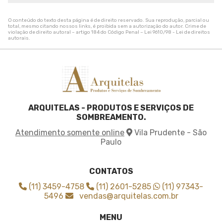
Tela de sombreamento para quadra de tenis
Tela de sombreamento sob medida
O conteúdo do texto desta página é de direito reservado. Sua reprodução, parcial ou
Tela de sombreamento solar
total, mesmo citando nossos links, é proibida sem a autorização do autor. Crime de
violação de direito autoral – artigo 184 do Código Penal –
Lei 9610/98 - Lei de direitos
Tela de sombreamento toldo
autorais
.
Tela de sombreamento triangular
Tela de sombreamento verde
Tela de sombrite 50
Tela de sombrite para horta
Tela de sombrite verde
ARQUITELAS - PRODUTOS E SERVIÇOS DE
Tela para agricultura
SOMBREAMENTO.
Tela para cobrir plantas
Atendimento somente online
Vila Prudente - São
Tela para sombreamento agricola
Paulo
Tela para sombreamento de horta
Tela sombrite 3x3
Tela sombrite 4x30
CONTATOS
Tela sombrite 50 3x50
(11) 3459-4758
(11) 2601-5285
(11) 97343-
Tela sombrite 50 4x50
5496
vendas@arquitelas.com.br
Tela sombrite 50 6x50
MENU
Tela sombrite 50 onde comprar