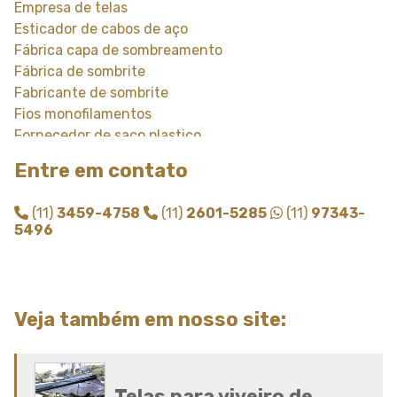
Empresa de telas
Esticador de cabos de aço
Fábrica capa de sombreamento
Fábrica de sombrite
Fabricante de sombrite
Fios monofilamentos
Fornecedor de saco plastico
Fornecedor de saco plastico transparente
Entre em contato
Fornecedor de sombrite
Instalação de tela de sombreamento
(11)
3459-4758
(11)
2601-5285
(11)
97343-
Instalação de tela de sombrite
5496
Modulo de sombreamento
Onde comprar tela de sombreamento
Onde comprar telas agricolas
Saco plastico sob medida
Veja também em nosso site:
Saco plastico transparente sob medida
Sombreamento para carros
Sombreamento para estacionamento
Sombreamento para garagem
Telas para viveiro de