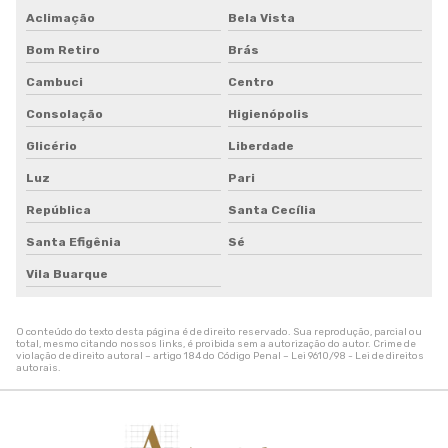
Tela de proteção contra granizo
Aclimação
Bela Vista
Tela de quadra de tenis
Bom Retiro
Brás
Tela de sombreamento 50
Tela de sombreamento 50 preço
Cambuci
Centro
Tela de sombreamento 70
Consolação
Higienópolis
Tela de sombreamento colorida
Glicério
Liberdade
Tela de sombreamento impermeável
Tela de sombreamento onde comprar
Luz
Pari
Tela de sombreamento para alface
República
Santa Cecília
Tela de sombreamento para estufa
Santa Efigênia
Sé
Tela de sombreamento para orquidario
Tela de sombreamento para quadra
Vila Buarque
Tela de sombreamento para quadra de tenis
Tela de sombreamento sob medida
O conteúdo do texto desta página é de direito reservado. Sua reprodução, parcial ou
Tela de sombreamento solar
total, mesmo citando nossos links, é proibida sem a autorização do autor. Crime de
violação de direito autoral – artigo 184 do Código Penal –
Lei 9610/98 - Lei de direitos
Tela de sombreamento toldo
autorais
.
Tela de sombreamento triangular
Tela de sombreamento verde
Tela de sombrite 50