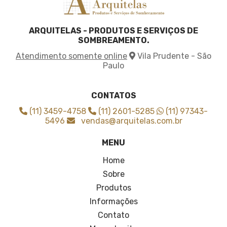
Tela de sombrite para horta
Tela de sombrite verde
ARQUITELAS - PRODUTOS E SERVIÇOS DE
Tela para agricultura
SOMBREAMENTO.
Tela para cobrir plantas
Atendimento somente online
Vila Prudente - São
Tela para sombreamento agricola
Paulo
Tela para sombreamento de horta
Tela sombrite 3x3
Tela sombrite 4x30
CONTATOS
Tela sombrite 50 3x50
(11) 3459-4758
(11) 2601-5285
(11) 97343-
Tela sombrite 50 4x50
5496
vendas@arquitelas.com.br
Tela sombrite 50 6x50
MENU
Tela sombrite 50 onde comprar
Tela sombrite 70
Home
Tela sombrite 80
Sobre
Tela sombrite 80 para horta
Produtos
Tela sombrite 90
Informações
Tela sombrite 90 4x5
Contato
Tela sombrite a venda