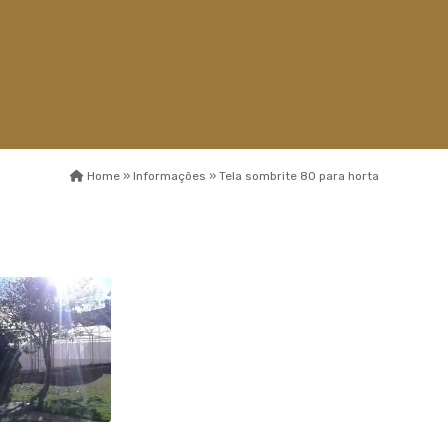
Distribuidor de telas
Distribuidora de saco plastico
Empresa de sacos plasticos
Empresa de sombrite
Empresa de telas
Home »
Informações »
Tela sombrite 80 para horta
Esticador de cabos de aço
Fábrica capa de
sombreamento
Fábrica de sombrite
Fabricante de sombrite
Fios monofilamentos
Fornecedor de saco plastico
Fornecedor de saco plastico
transparente