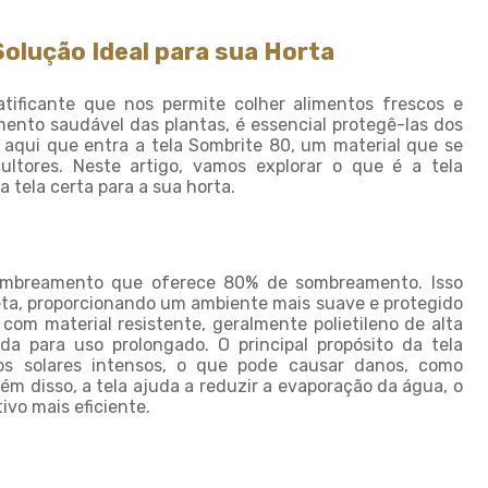
Fornecedor de sombrite
Instalação de tela de
Solução Ideal para sua Horta
sombreamento
Instalação de tela de
ificante que nos permite colher alimentos frescos e
sombrite
mento saudável das plantas, é essencial protegê-las dos
 aqui que entra a tela Sombrite 80, um material que se
Modulo de sombreamento
cultores. Neste artigo, vamos explorar o que é a tela
 tela certa para a sua horta.
Onde comprar tela de
sombreamento
Onde comprar telas agricolas
Saco plastico sob medida
sombreamento que oferece 80% de sombreamento. Isso
ireta, proporcionando um ambiente mais suave e protegido
Saco plastico transparente
com material resistente, geralmente polietileno de alta
sob medida
a para uso prolongado. O principal propósito da tela
os solares intensos, o que pode causar danos, como
Sombreamento para carros
m disso, a tela ajuda a reduzir a evaporação da água, o
Sombreamento para
ivo mais eficiente.
estacionamento
Sombreamento para
garagem