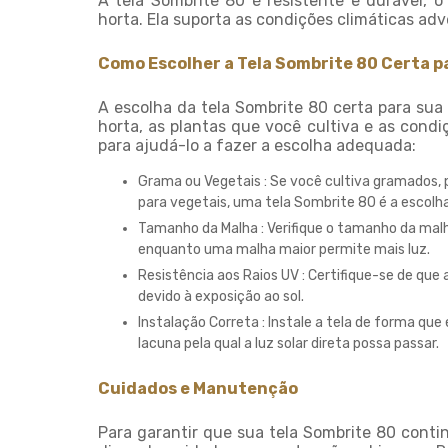
A tela Sombrite 80 é resistente e durável, 
horta. Ela suporta as condições climáticas adv
Como Escolher a Tela Sombrite 80 Certa p
A escolha da tela Sombrite 80 certa para sua
horta, as plantas que você cultiva e as condi
para ajudá-lo a fazer a escolha adequada:
Grama ou Vegetais : Se você cultiva gramados
para vegetais, uma tela Sombrite 80 é a escolha
Tamanho da Malha : Verifique o tamanho da ma
enquanto uma malha maior permite mais luz.
Resistência aos Raios UV : Certifique-se de que 
devido à exposição ao sol.
Instalação Correta : Instale a tela de forma qu
lacuna pela qual a luz solar direta possa passar.
Cuidados e Manutenção
Para garantir que sua tela Sombrite 80 cont