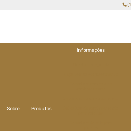
(
Informações
Alicate para gripple
Capa tela de sombreamento
Cobertura com tela de
sombreamento
Cobertura de sombreamento
Sobre
Produtos
Cobertura de sombreamento
para veiculos
Cobertura de tela para
plantas