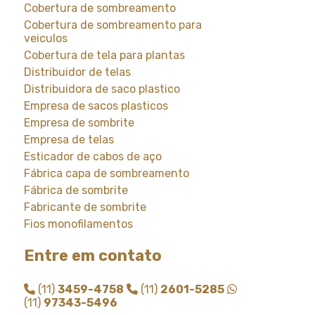
Cobertura de sombreamento
Cobertura de sombreamento para
veiculos
Cobertura de tela para plantas
Distribuidor de telas
Distribuidora de saco plastico
Empresa de sacos plasticos
Empresa de sombrite
Empresa de telas
Esticador de cabos de aço
Fábrica capa de sombreamento
Fábrica de sombrite
Fabricante de sombrite
Fios monofilamentos
Fornecedor de saco plastico
Entre em contato
Fornecedor de saco plastico transparente
Fornecedor de sombrite
(11)
3459-4758
(11)
2601-5285
Instalação de tela de sombreamento
(11)
97343-5496
Instalação de tela de sombrite