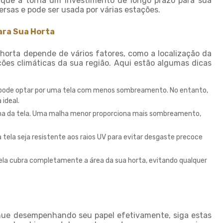
o que a torna um investimento de longo prazo para sua
Sombrite ideal para horta
ersas e pode ser usada por várias estações.
Sombrite ideal para
orquídeas
ara Sua Horta
Sombrite na garagem
 horta depende de vários fatores, como a localização da
Sombrite na varanda
ções climáticas da sua região. Aqui estão algumas dicas
Sombrite onde comprar
, pode optar por uma tela com menos sombreamento. No entanto,
Sombrite orquidario
 ideal.
Sombrite em estufas
lha da tela. Uma malha menor proporciona mais sombreamento,
Sombrite para orquídeas
a tela seja resistente aos raios UV para evitar desgaste precoce
Sombrite tela de
sombreamento
e ela cubra completamente a área da sua horta, evitando qualquer
Tela agropecuaria
Tela brise
Tela de granizo
Tela de proteção contra
granizo
inue desempenhando seu papel efetivamente, siga estas