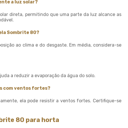
Tela de sombreamento para
nte a luz solar?
quadra
olar direta, permitindo que uma parte da luz alcance as
Tela de sombreamento para
udável.
quadra de tenis
Tela de sombreamento sob
tela Sombrite 80?
medida
Tela de sombreamento solar
osição ao clima e do desgaste. Em média, considera-se
Tela de sombreamento toldo
Tela de sombreamento
triangular
ajuda a reduzir a evaporação da água do solo.
Tela de sombreamento verde
Tela de sombrite 50
es com ventos fortes?
Tela de sombrite para horta
mente, ela pode resistir a ventos fortes. Certifique-se
Tela de sombrite verde
Tela para agricultura
brite 80 para horta
Tela para cobrir plantas