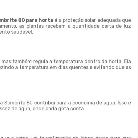
Sombreamento para horta
Sombreamento para piscinas
ombrite 80 para horta
é a proteção solar adequada que
mento, as plantas recebem a quantidade certa de luz
Sombreamento para plantas
ento saudável.
Sombreiro tela
Sombrite 4 x 4
Sombrite 5 x 4
, mas também regula a temperatura dentro da horta. Ela
uzindo a temperatura em dias quentes e evitando que as
Sombrite à venda
Sombrite agricola
Sombrite comprar
Sombrite fabrica
la Sombrite 80 contribui para a economia de água. Isso é
ssez de água, onde cada gota conta.
Sombrite garagem preço
Sombrite para horta
Sombrite horta preço