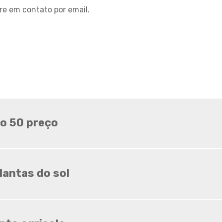
re em contato por email.
Tela para sombreamento
agricola
Tela para sombreamento de
horta
Tela sombrite 3x3
Tela sombrite 4x30
Tela sombrite 50 3x50
Tela sombrite 50 4x50
o 50 preço
Tela sombrite 50 6x50
Tela sombrite 50 onde
comprar
Tela sombrite 70
lantas do sol
Tela sombrite 80
Tela sombrite 80 para horta
Tela sombrite 90