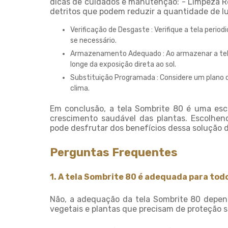
dicas de cuidados e manutenção: - Limpeza Re
detritos que podem reduzir a quantidade de luz
Verificação de Desgaste : Verifique a tela peri
se necessário.
Armazenamento Adequado : Ao armazenar a tela
longe da exposição direta ao sol.
Substituição Programada : Considere um plano 
clima.
Em conclusão, a tela Sombrite 80 é uma esco
crescimento saudável das plantas. Escolhen
pode desfrutar dos benefícios dessa solução d
Perguntas Frequentes
1. A tela Sombrite 80 é adequada para todo
Não, a adequação da tela Sombrite 80 depende
vegetais e plantas que precisam de proteção s