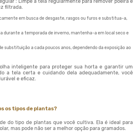
Tela de quadra de tenis
gular : Limpe a tela regularmente para remover poeira e
 filtrada.
Tela de sombreamento 50
odicamente em busca de desgaste, rasgos ou furos e substitua-a,
Tela de sombreamento 50
preço
 durante a temporada de inverno, mantenha-a em local seco e
Tela de sombreamento 70
Tela de sombreamento
de substituição a cada poucos anos, dependendo da exposição ao
colorida
Tela de sombreamento
lha inteligente para proteger sua horta e garantir um
impermeável
do a tela certa e cuidando dela adequadamente, você
urável e eficaz.
Tela de sombreamento onde
comprar
Tela de sombreamento para
alface
s os tipos de plantas?
Tela de sombreamento para
estufa
 do tipo de plantas que você cultiva. Ela é ideal para
Tela de sombreamento para
olar, mas pode não ser a melhor opção para gramados.
orquidario