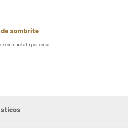
Sombrite ideal para horta
Sombrite ideal para
orquídeas
Sombrite na garagem
 de sombrite
Sombrite na varanda
Sombrite onde comprar
re em contato por email.
Sombrite orquidario
Sombrite em estufas
Sombrite para orquídeas
Sombrite tela de
sombreamento
Tela agropecuaria
Tela brise
Tela de granizo
asticos
Tela de proteção contra
granizo