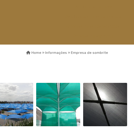
Distribuidor de telas
Distribuidora de saco plastico
Empresa de sacos plasticos
Empresa de sombrite
Empresa de telas
Home »
Informações »
Empresa de sombrite
Esticador de cabos de aço
Fábrica capa de
sombreamento
Fábrica de sombrite
Fabricante de sombrite
Fios monofilamentos
Fornecedor de saco plastico
Fornecedor de saco plastico
transparente