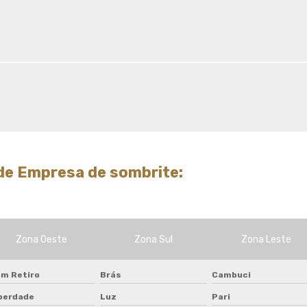
Tela de quadra de tenis
Tela de sombreamento 50
Tela de sombreamento 50
preço
Tela de sombreamento 70
Tela de sombreamento
colorida
Tela de sombreamento
impermeável
de Empresa de sombrite:
Tela de sombreamento onde
comprar
Tela de sombreamento para
alface
Zona Oeste
Zona Sul
Zona Leste
Tela de sombreamento para
estufa
Tela de sombreamento para
m Retiro
Brás
Cambuci
orquidario
berdade
Luz
Pari