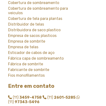
Cobertura de sombreamento
Cobertura de sombreamento para
veiculos
Cobertura de tela para plantas
Distribuidor de telas
Distribuidora de saco plastico
Empresa de sacos plasticos
Empresa de sombrite
Empresa de telas
Esticador de cabos de aço
Fábrica capa de sombreamento
Fábrica de sombrite
Fabricante de sombrite
Fios monofilamentos
Fornecedor de saco plastico
Entre em contato
Fornecedor de saco plastico transparente
Fornecedor de sombrite
(11)
3459-4758
(11)
2601-5285
Instalação de tela de sombreamento
(11)
97343-5496
Instalação de tela de sombrite