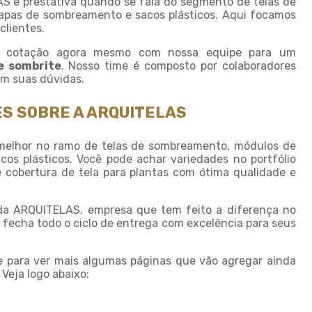
AS é prestativa quando se fala do segmento de telas de
pas de sombreamento e sacos plásticos. Aqui focamos
Sombreamento para horta
clientes.
Sombreamento para piscinas
ma cotação agora mesmo com nossa equipe para um
Sombreamento para plantas
e sombrite
. Nosso time é composto por colaboradores
com suas dúvidas.
Sombreiro tela
Sombrite 4 x 4
S SOBRE A ARQUITELAS
Sombrite 5 x 4
elhor no ramo de telas de sombreamento, módulos de
Sombrite à venda
s plásticos. Você pode achar variedades no portfólio
cobertura de tela para plantas com ótima qualidade e
Sombrite agricola
Sombrite comprar
 da ARQUITELAS, empresa que tem feito a diferença no
Sombrite fabrica
 fecha todo o ciclo de entrega com excelência para seus
Sombrite garagem preço
te para ver mais algumas páginas que vão agregar ainda
Sombrite para horta
Veja logo abaixo:
Sombrite horta preço