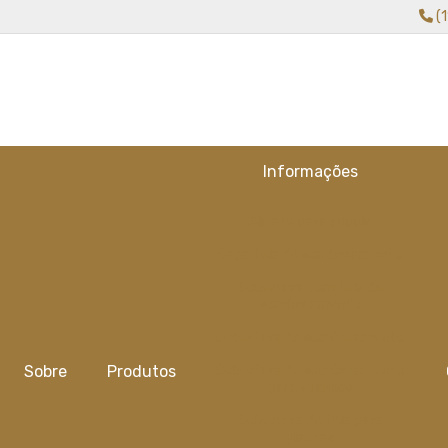
(
Informações
Alicate para gripple
Capa tela de sombreamento
Cobertura com tela de
sombreamento
Cobertura de sombreamento
Sobre
Produtos
Cobertura de sombreamento
para veiculos
Cobertura de tela para
plantas