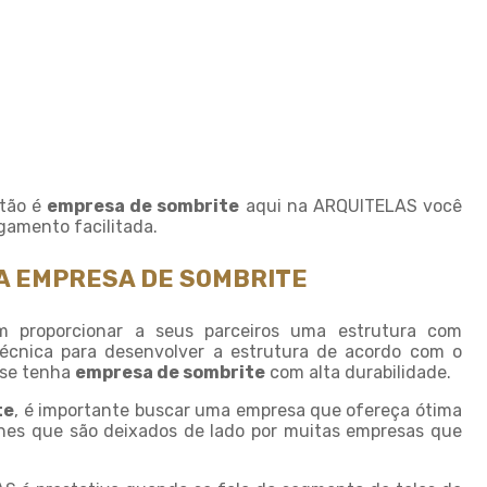
Fornecedor de sombrite
Instalação de tela de
sombreamento
Instalação de tela de
sombrite
Modulo de sombreamento
Onde comprar tela de
sombreamento
stão é
empresa de sombrite
aqui na ARQUITELAS você
gamento facilitada.
Onde comprar telas agricolas
A EMPRESA DE SOMBRITE
Saco plastico sob medida
Saco plastico transparente
m proporcionar a seus parceiros uma estrutura com
sob medida
écnica para desenvolver a estrutura de acordo com o
Sombreamento para carros
e se tenha
empresa de sombrite
com alta durabilidade.
Sombreamento para
te
, é importante buscar uma empresa que ofereça ótima
estacionamento
lhes que são deixados de lado por muitas empresas que
Sombreamento para
garagem